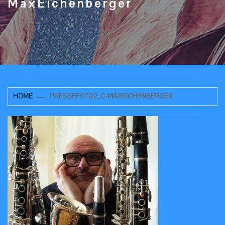
MaxEichenberger
HOME
PRESSEFOTO2_C-MAXEICHENBERGER