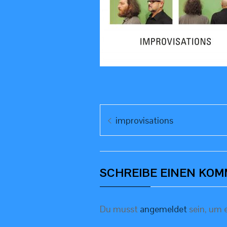
Beitragsnavigation
Previous
improvisations
post:
SCHREIBE EINEN KO
Du musst
angemeldet
sein, um 