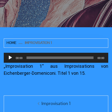
HOME
IMPROVISATION 1
Audio-
00:00
00:00
Player
„Improvisation 1“ aus Improvisations von
Eichenberger-Domeniconi. Titel 1 von 15.
Beitragsnavigation
Previous
Improvisation 1
post: