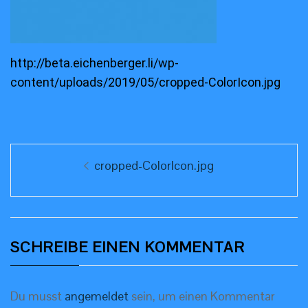
http://beta.eichenberger.li/wp-
content/uploads/2019/05/cropped-ColorIcon.jpg
Beitragsnavigation
Previous
cropped-ColorIcon.jpg
post:
SCHREIBE EINEN KOMMENTAR
Du musst
angemeldet
sein, um einen Kommentar