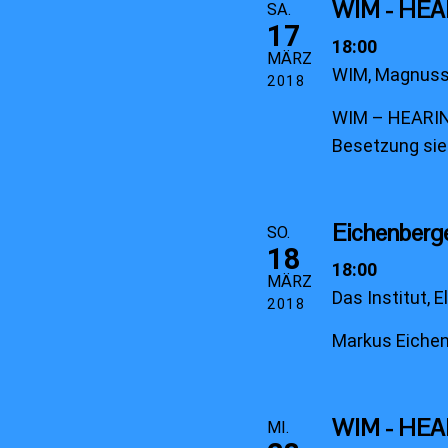
WIM - HE
SA.
17
18:00
MÄRZ
WIM, Magnusst
2018
WIM – HEARIN
Besetzung sie
Eichenberg
SO.
18
18:00
MÄRZ
Das Institut, 
2018
Markus Eichenb
WIM - HE
MI.