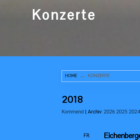
Konzerte
HOME
KONZERTE
2018
Kommend
| Archiv:
2026
2025
2024
Eichenberg
FR.