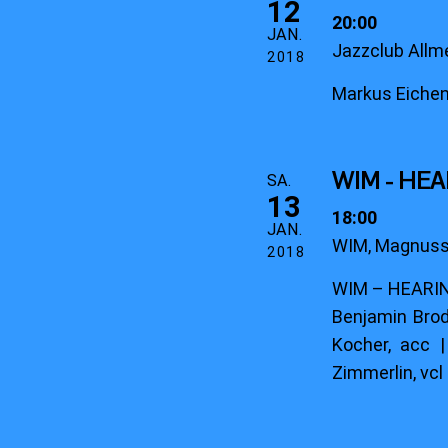
12
20:00
JAN.
Jazzclub Allm
2018
Markus Eichenb
WIM - HE
SA.
13
18:00
JAN.
WIM, Magnusst
2018
WIM – HEARIN
Benjamin Brodb
Kocher, acc |
Zimmerlin, vcl