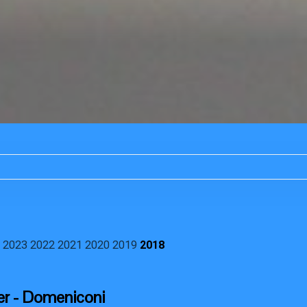
2023
2022
2021
2020
2019
2018
er - Domeniconi